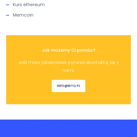
Kurs ethereum
Memcoin
Jak możemy Ci pomóc?
Jeśli masz jakiekolwiek pytania skontaktuj się z
nami.
INFO@BITQ.PL