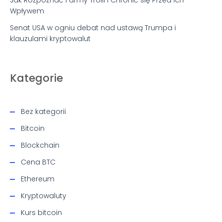
Jak Rozpoznać Farmy Trolli i Chronić się Przed Ich
Wpływem
Senat USA w ogniu debat nad ustawą Trumpa i
klauzulami kryptowalut
Kategorie
Bez kategorii
Bitcoin
Blockchain
Cena BTC
Ethereum
Kryptowaluty
Kurs bitcoin