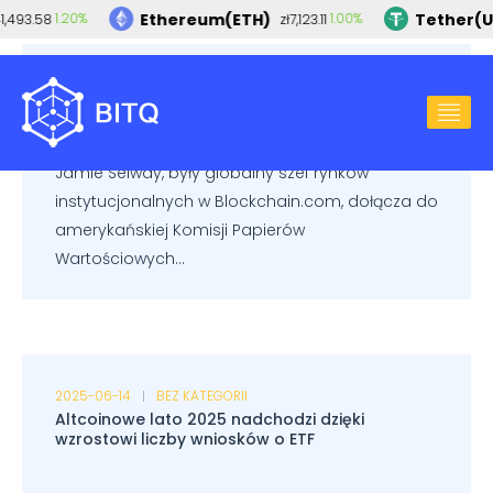
Ethereum(ETH)
Tether(U
1.20%
1.00%
,493.58
zł7,123.11
2025-06-14
BEZ KATEGORII
Nowe twarze w SEC: Jak zmiany kadrowe
wpłyną na rynek kryptowalut
Jamie Selway, były globalny szef rynków
instytucjonalnych w Blockchain.com, dołącza do
amerykańskiej Komisji Papierów
Wartościowych...
2025-06-14
BEZ KATEGORII
Altcoinowe lato 2025 nadchodzi dzięki
wzrostowi liczby wniosków o ETF