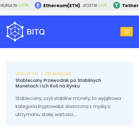
Ethereum(ETH)
Tether(
0.30%
0.10%
1,854.76
zł7,137.81
2025-07-15
BEZ KATEGORII
Rekord Bitcoina: Co Napędza Wzrosty Cenowe?
2025-07-08
BEZ KATEGORII
Stablecoiny Przewodnik po Stabilnych
Monetach i Ich Roli na Rynku
Stablecoiny, czyli stabilne monety, to wyjątkowa
kategoria kryptowalut stworzona z myślą o
utrzymaniu stałej wartości....