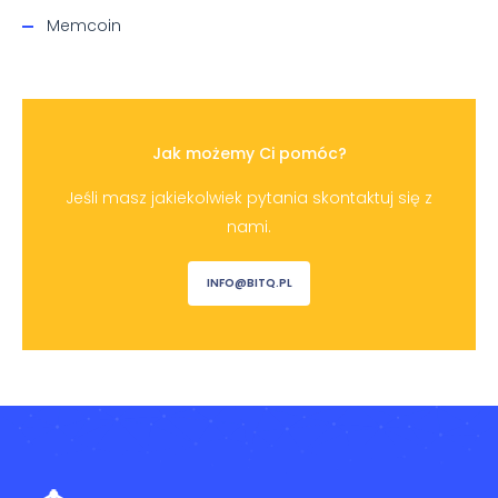
Memcoin
Jak możemy Ci pomóc?
Jeśli masz jakiekolwiek pytania skontaktuj się z
nami.
INFO@BITQ.PL