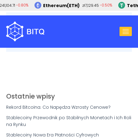
Ethereum(ETH)
Teth
-0.80%
-0.50%
241,104.71
zł7,129.45
2024-06-04
ETHEREUM
,
KRYPTOWALUTY
,
KURS ETHEREUM
Czy kurs ETH wystrzeli w górę? Ponad 800 000
etherów opuszcza giełdy
Ostatnie wpisy
Rekord Bitcoina: Co Napędza Wzrosty Cenowe?
Stablecoiny Przewodnik po Stabilnych Monetach i Ich Roli
na Rynku
Stablecoiny Nowa Era Płatności Cyfrowych