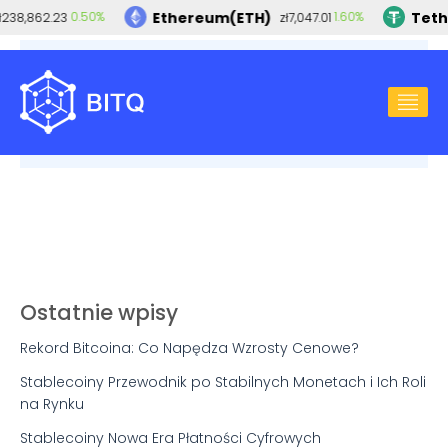
Ethereum(ETH)
Teth
0.50%
1.60%
ł238,862.23
zł7,047.01
2023-06-11
BITCOIN
Kurs bitcoina spada. Są jednak perspektywy
wzrostu.
Ostatnie wpisy
Rekord Bitcoina: Co Napędza Wzrosty Cenowe?
Stablecoiny Przewodnik po Stabilnych Monetach i Ich Roli
na Rynku
Stablecoiny Nowa Era Płatności Cyfrowych