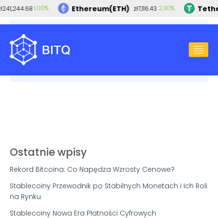
Ethereum(ETH)
Tethe
1.00%
2.30%
ł241,244.68
zł7,116.43
2024-06-04
ETHEREUM
,
KRYPTOWALUTY
,
KURS ETHEREUM
Czy kurs ETH wystrzeli w górę? Ponad 800 000
etherów opuszcza giełdy
Ostatnie wpisy
Rekord Bitcoina: Co Napędza Wzrosty Cenowe?
Stablecoiny Przewodnik po Stabilnych Monetach i Ich Roli
na Rynku
Stablecoiny Nowa Era Płatności Cyfrowych