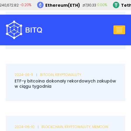
Ethereum(ETH)
Teth
-0.20%
0.00%
240,672.82
zł7,110.33
2024-07-11
BITCOIN
,
KRYPTOWALUTY
Cathie Wood przewiduje: Bitcoin może osiągnąć
3,8 miliona USD do 2030 roku
2024-06-11
BITCOIN
,
KRYPTOWALUTY
ETF-y bitcoina dokonały rekordowych zakupów
w ciągu tygodnia
2024-06-10
BLOCKCHAIN
,
KRYPTOWALUTY
,
MEMCOIN