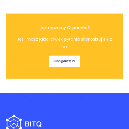
Jak możemy Ci pomóc?
Jeśli masz jakiekolwiek pytania skontaktuj się z
nami.
INFO@BITQ.PL