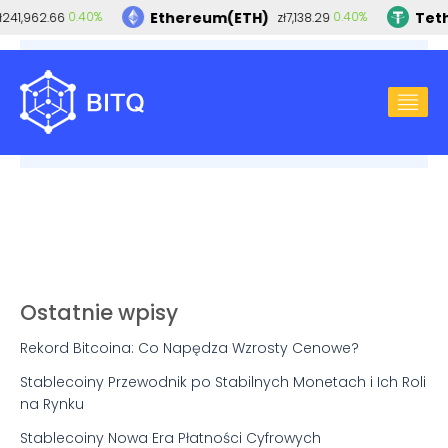
Ethereum(ETH)
Teth
0.40%
0.40%
ł241,962.66
zł7,138.29
2024-06-10
BLOCKCHAIN
,
KRYPTOWALUTY
,
MEMCOIN
Memecoin Hulka Hogana traci ponad 15 mln
USD w zaledwie kilka chwil!
Ostatnie wpisy
Rekord Bitcoina: Co Napędza Wzrosty Cenowe?
Stablecoiny Przewodnik po Stabilnych Monetach i Ich Roli
na Rynku
Stablecoiny Nowa Era Płatności Cyfrowych