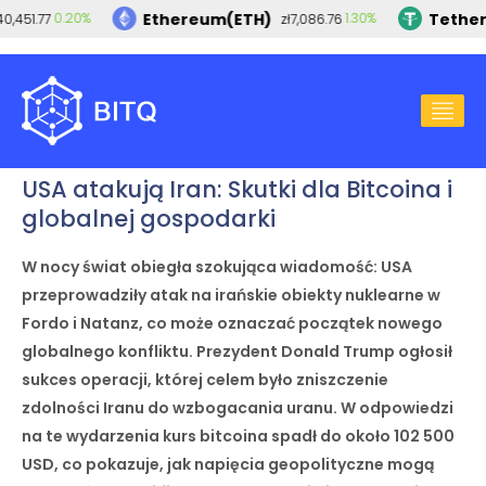
Ethereum(ETH)
Tether(
0.20%
1.30%
,451.77
zł7,086.76
2025-06-23
ADMIN
BEZ KATEGORII
USA atakują Iran: Skutki dla Bitcoina i
globalnej gospodarki
W nocy świat obiegła szokująca wiadomość: USA
przeprowadziły atak na irańskie obiekty nuklearne w
Fordo i Natanz, co może oznaczać początek nowego
globalnego konfliktu. Prezydent Donald Trump ogłosił
sukces operacji, której celem było zniszczenie
zdolności Iranu do wzbogacania uranu. W odpowiedzi
na te wydarzenia kurs bitcoina spadł do około 102 500
USD, co pokazuje, jak napięcia geopolityczne mogą