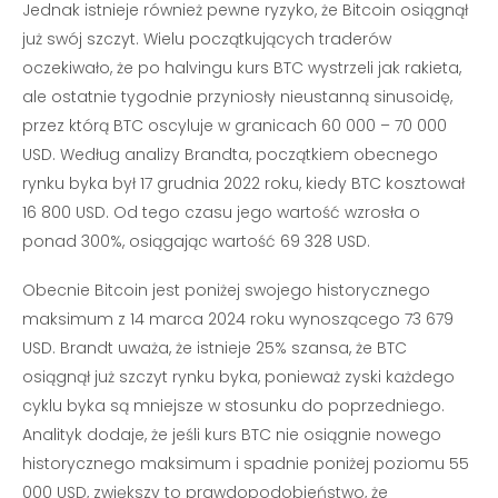
Jednak istnieje również pewne ryzyko, że Bitcoin osiągnął
już swój szczyt. Wielu początkujących traderów
oczekiwało, że po halvingu kurs BTC wystrzeli jak rakieta,
ale ostatnie tygodnie przyniosły nieustanną sinusoidę,
przez którą BTC oscyluje w granicach 60 000 – 70 000
USD. Według analizy Brandta, początkiem obecnego
rynku byka był 17 grudnia 2022 roku, kiedy BTC kosztował
16 800 USD. Od tego czasu jego wartość wzrosła o
ponad 300%, osiągając wartość 69 328 USD.
Obecnie Bitcoin jest poniżej swojego historycznego
maksimum z 14 marca 2024 roku wynoszącego 73 679
USD. Brandt uważa, że istnieje 25% szansa, że BTC
osiągnął już szczyt rynku byka, ponieważ zyski każdego
cyklu byka są mniejsze w stosunku do poprzedniego.
Analityk dodaje, że jeśli kurs BTC nie osiągnie nowego
historycznego maksimum i spadnie poniżej poziomu 55
000 USD, zwiększy to prawdopodobieństwo, że