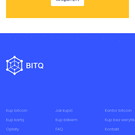
Kup bitcoin
Jak kupić
Kantor bitcoin
Kup kartą
Kup blikiem
Kup bez weryfik
Opłaty
FAQ
Kontakt