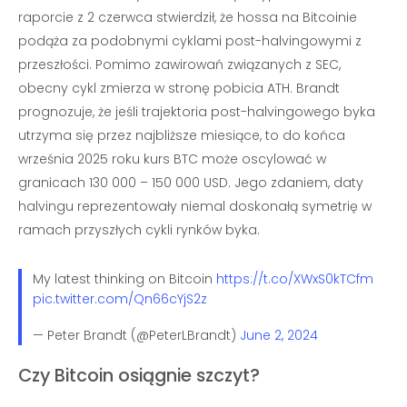
raporcie z 2 czerwca stwierdził, że hossa na Bitcoinie
podąża za podobnymi cyklami post-halvingowymi z
przeszłości. Pomimo zawirowań związanych z SEC,
obecny cykl zmierza w stronę pobicia ATH. Brandt
prognozuje, że jeśli trajektoria post-halvingowego byka
utrzyma się przez najbliższe miesiące, to do końca
września 2025 roku kurs BTC może oscylować w
granicach 130 000 – 150 000 USD. Jego zdaniem, daty
halvingu reprezentowały niemal doskonałą symetrię w
ramach przyszłych cykli rynków byka.
My latest thinking on Bitcoin
https://t.co/XWxS0kTCfm
pic.twitter.com/Qn66cYjS2z
— Peter Brandt (@PeterLBrandt)
June 2, 2024
Czy Bitcoin osiągnie szczyt?