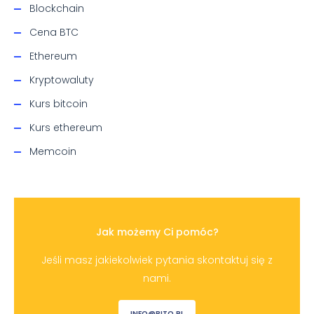
Blockchain
Cena BTC
Ethereum
Kryptowaluty
Kurs bitcoin
Kurs ethereum
Memcoin
Jak możemy Ci pomóc?
Jeśli masz jakiekolwiek pytania skontaktuj się z
nami.
INFO@BITQ.PL