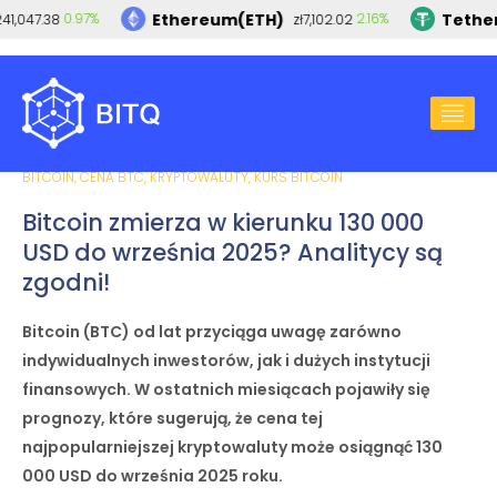
Ethereum(ETH)
Tether
0.97%
2.16%
1,047.38
zł7,102.02
2024-06-04
ADMIN
BITCOIN
,
CENA BTC
,
KRYPTOWALUTY
,
KURS BITCOIN
Bitcoin zmierza w kierunku 130 000
USD do września 2025? Analitycy są
zgodni!
Bitcoin (BTC) od lat przyciąga uwagę zarówno
indywidualnych inwestorów, jak i dużych instytucji
finansowych. W ostatnich miesiącach pojawiły się
prognozy, które sugerują, że cena tej
najpopularniejszej kryptowaluty może osiągnąć 130
000 USD do września 2025 roku.