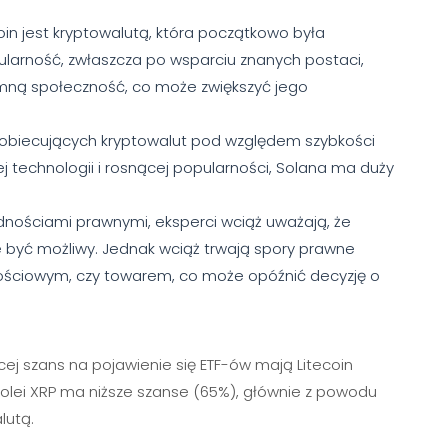
in jest kryptowalutą, która początkowo była
ularność, zwłaszcza po wsparciu znanych postaci,
omną społeczność, co może zwiększyć jego
ej obiecujących kryptowalut pod względem szybkości
nej technologii i rosnącej popularności, Solana ma duży
udnościami prawnymi, eksperci wciąż uważają, że
e być możliwy. Jednak wciąż trwają spory prawne
tościowym, czy towarem, co może opóźnić decyzję o
ęcej szans na pojawienie się ETF-ów mają Litecoin
kolei XRP ma niższe szanse (65%), głównie z powodu
lutą.