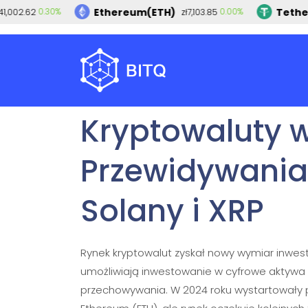
Ethereum(ETH)
Tether(U
0.30%
0.00%
2.62
zł7,103.85
2025-02-17
ADMIN
BITCOIN
,
KRYPTOWALUTY
Kryptowaluty w
Przewidywania 
Solany i XRP
Rynek kryptowalut zyskał nowy wymiar inwestyc
umożliwiają inwestowanie w cyfrowe aktywa
przechowywania. W 2024 roku wystartowały pi