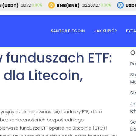
SDT)
BNB(BNB)
USDC(U
0.00%
0.00%
zł3.72
zł2,203.27
KANTOR BITCOIN
JAK KUPIĆ?
PYTA
O
 funduszach ETF:
Re
dla Litecoin,
St
Mo
St
Ja
Ic
yjny dzięki pojawieniu się funduszy ETF, które
 bez konieczności ich bezpośredniego
Se
erwsze fundusze ETF oparte na Bitcoinie (BTC) i
kl