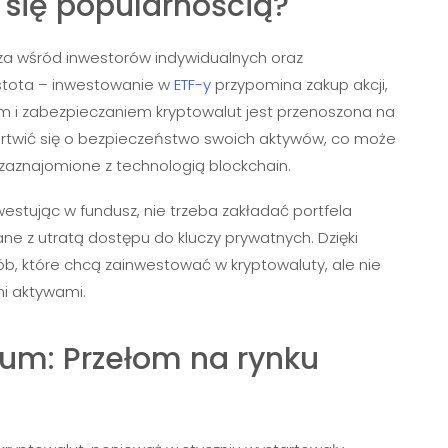
 się popularnością?
za wśród inwestorów indywidualnych oraz
rostota – inwestowanie w
ETF-y
przypomina zakup akcji,
m i zabezpieczaniem kryptowalut jest przenoszona na
artwić się o bezpieczeństwo swoich aktywów, co może
 zaznajomione z technologią blockchain.
estując w fundusz, nie trzeba zakładać portfela
ne z utratą dostępu do kluczy prywatnych. Dzięki
ób, które chcą zainwestować w kryptowaluty, ale nie
i aktywami.
reum: Przełom na rynku