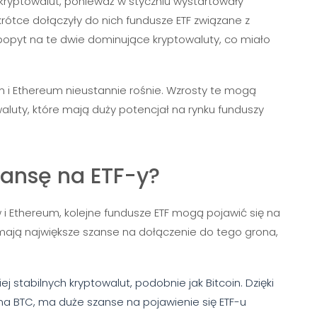
kryptowalut, ponieważ w styczniu wystartowały
krótce dołączyły do nich fundusze ETF związane z
popyt na te dwie dominujące kryptowaluty, co miało
m i Ethereum nieustannie rośnie. Wzrosty te mogą
aluty, które mają duży potencjał na rynku funduszy
zansę na ETF-y?
w i Ethereum, kolejne fundusze ETF mogą pojawić się na
e mają największe szanse na dołączenie do tego grona,
ziej stabilnych kryptowalut, podobnie jak Bitcoin. Dzięki
ina BTC, ma duże szanse na pojawienie się ETF-u