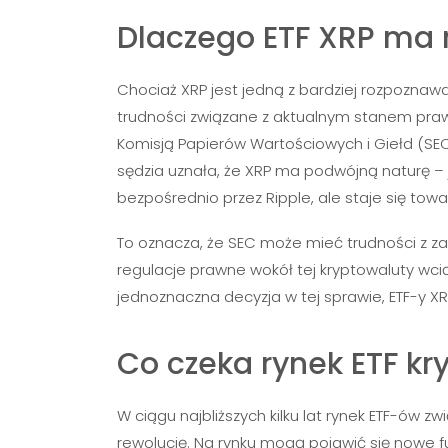
Dlaczego ETF XRP ma 
Chociaż XRP jest jedną z bardziej rozpoznawa
trudności związane z aktualnym stanem pra
Komisją Papierów Wartościowych i Giełd (SEC)
sędzia uznała, że XRP ma podwójną naturę –
bezpośrednio przez Ripple, ale staje się to
To oznacza, że SEC może mieć trudności z z
regulacje prawne wokół tej kryptowaluty wcią
jednoznaczna decyzja w tej sprawie, ETF-y X
Co czeka rynek ETF kr
W ciągu najbliższych kilku lat rynek ETF-ów 
rewolucję. Na rynku mogą pojawić się nowe fun