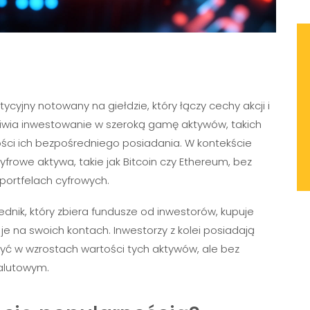
ycyjny notowany na giełdzie, który łączy cechy akcji i
liwia inwestowanie w szeroką gamę aktywów, takich
ności ich bezpośredniego posiadania. W kontekście
frowe aktywa, takie jak Bitcoin czy Ethereum, bez
portfelach cyfrowych.
ednik, który zbiera fundusze od inwestorów, kupuje
je na swoich kontach. Inwestorzy z kolei posiadają
zyć w wzrostach wartości tych aktywów, ale bez
walutowym.