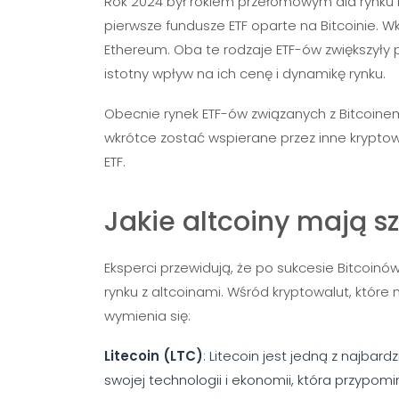
Rok 2024 był rokiem przełomowym dla rynku 
pierwsze fundusze ETF oparte na Bitcoinie. W
Ethereum. Oba te rodzaje ETF-ów zwiększyły 
istotny wpływ na ich cenę i dynamikę rynku.
Obecnie rynek ETF-ów związanych z Bitcoine
wkrótce zostać wspierane przez inne kryptow
ETF.
Jakie altcoiny mają s
Eksperci przewidują, że po sukcesie Bitcoinó
rynku z altcoinami. Wśród kryptowalut, któr
wymienia się:
Litecoin (LTC)
: Litecoin jest jedną z najbard
swojej technologii i ekonomii, która przypom