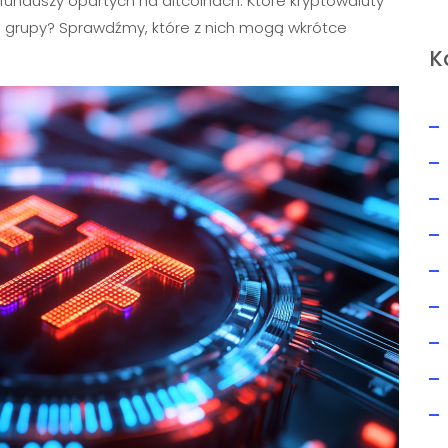
 funduszy opartych na altcoinach. Które kryptowaluty
j grupy? Sprawdźmy, które z nich mogą wkrótce
K