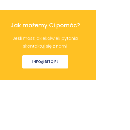
Jak możemy Ci pomóc?
Jeśli masz jakiekolwiek pytania
skontaktuj się z nami.
INFO@BITQ.PL