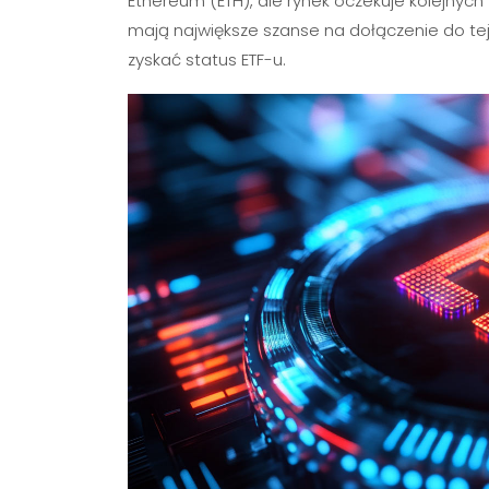
Ethereum (ETH), ale rynek oczekuje kolejnych
mają największe szanse na dołączenie do te
zyskać status ETF-u.