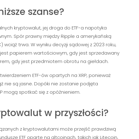
niższe szanse?
lnych kryptowalut, jej droga do ETF-a napotyka
wnym. Spór prawny między Ripple a amerykańską
 wciąż trwa. W wyniku decyzji sądowej z 2023 roku,
 jest papierem wartościowym, gdy jest sprzedawany
warem, gdy jest przedmiotem obrotu na giełdach.
atwierdzeniem ETF-ów opartych na XRP, ponieważ
ż nie są jasne. Dopóki nie zostanie podjęta
RP mogą spotkać się z opóźnieniem.
yptowalut w przyszłości?
związanych z kryptowalutami może przejść prawdziwą
dusze ETF oparte na altcoinach, takich jak Litecoin,