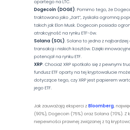
opartego na LTC.
Dogecoin (DOGE)
: Pomimo tego, że Dogeco
traktowana jako „żart”, zyskała ogromną pop
takich jak Elon Musk. Dogecoin posiada ogr
atrakcyjność na rynku ETF-ów.
Solana (SOL)
: Solana to jedna z najbardzi
transakcji i niskich kosztów. Dzięki innowacyj
potencjał na rynku ETF.
XRP
: Chociaż XRP spotkało się z pewnymi tr
fundusz ETF oparty na tej kryptowalucie moż
dotyczące tego, czy XRP jest papierem war
jego ETF.
Jak zauważają eksperci z
Bloomberg
, najwi
(90%), Dogecoin (75%) oraz Solana (70%). Z 
niepewności prawnej związanej z tą kryptowa