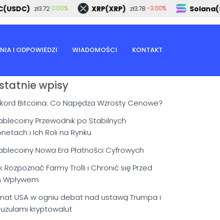
SDC)
XRP(XRP)
Solana(SOL
0.00%
-3.00%
zł3.72
zł3.78
NIA I ODPOWIEDZI
WIADOMOŚCI
KONTAKT
statnie wpisy
kord Bitcoina: Co Napędza Wzrosty Cenowe?
ablecoiny Przewodnik po Stabilnych
netach i Ich Roli na Rynku
ablecoiny Nowa Era Płatności Cyfrowych
k Rozpoznać Farmy Trolli i Chronić się Przed
h Wpływem
nat USA w ogniu debat nad ustawą Trumpa i
auzulami kryptowalut