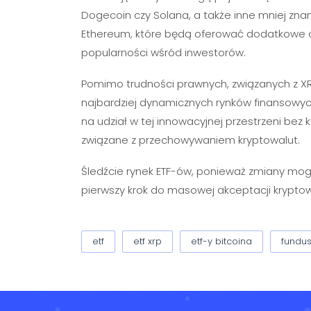
Dogecoin czy Solana, a także inne mniej zna
Ethereum, które będą oferować dodatkowe opc
popularności wśród inwestorów.
Pomimo trudności prawnych, związanych z XR
najbardziej dynamicznych rynków finansowy
na udział w tej innowacyjnej przestrzeni be
związane z przechowywaniem kryptowalut.
Śledźcie rynek ETF-ów, ponieważ zmiany mogą
pierwszy krok do masowej akceptacji kryptow
etf
etf xrp
etf-y bitcoina
fundus