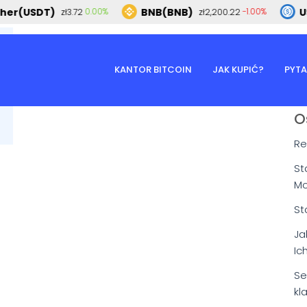
er(USDT)
BNB(BNB)
US
0.00%
-1.00%
zł3.72
zł2,200.22
KANTOR BITCOIN
JAK KUPIĆ?
PYTA
O
Re
St
Mo
St
Ja
Ic
Se
kl