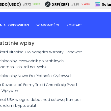
DC(USDC)
XRP(XRP)
Solan
0.00%
-2.40%
zł3.72
zł3.87
NIA I ODPOWIEDZI
WIADOMOŚCI
KONTAKT
statnie wpisy
kord Bitcoina: Co Napędza Wzrosty Cenowe?
ablecoiny Przewodnik po Stabilnych
netach i Ich Roli na Rynku
ablecoiny Nowa Era Płatności Cyfrowych
k Rozpoznać Farmy Trolli i Chronić się Przed
h Wpływem
nat USA w ogniu debat nad ustawą Trumpa i
auzulami kryptowalut