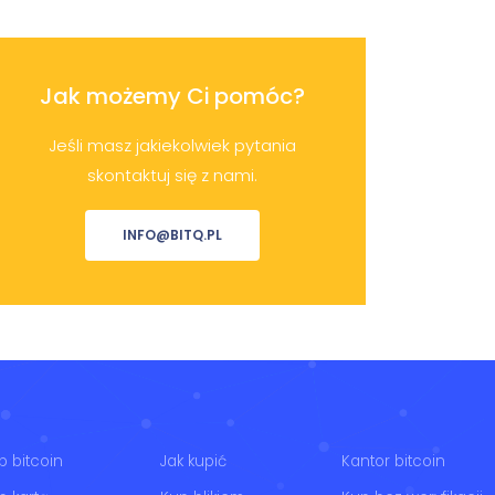
Jak możemy Ci pomóc?
Jeśli masz jakiekolwiek pytania
skontaktuj się z nami.
INFO@BITQ.PL
p bitcoin
Jak kupić
Kantor bitcoin