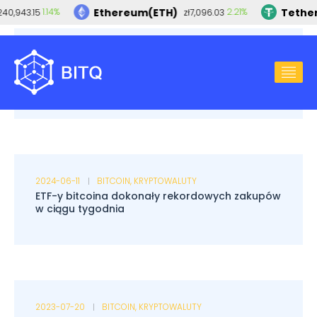
Ethereum(ETH)
Tether
1.14%
2.21%
40,943.15
zł7,096.03
2025-02-17
BITCOIN
,
KRYPTOWALUTY
Kryptowaluty w funduszach ETF: Przewidywania
dla Litecoin, Solany i XRP
2024-06-11
BITCOIN
,
KRYPTOWALUTY
ETF-y bitcoina dokonały rekordowych zakupów
w ciągu tygodnia
2023-07-20
BITCOIN
,
KRYPTOWALUTY