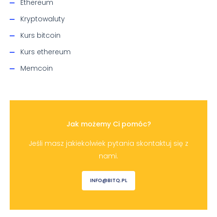
Ethereum
Kryptowaluty
Kurs bitcoin
Kurs ethereum
Memcoin
Jak możemy Ci pomóc?
Jeśli masz jakiekolwiek pytania skontaktuj się z
nami.
INFO@BITQ.PL