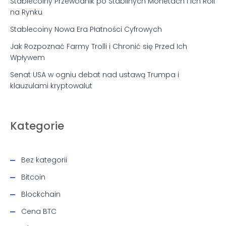
Stablecoiny Przewodnik po Stabilnych Monetach i Ich Roli
na Rynku
Stablecoiny Nowa Era Płatności Cyfrowych
Jak Rozpoznać Farmy Trolli i Chronić się Przed Ich
Wpływem
Senat USA w ogniu debat nad ustawą Trumpa i
klauzulami kryptowalut
Kategorie
Bez kategorii
Bitcoin
Blockchain
Cena BTC