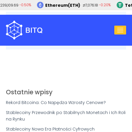
Ethereum(ETH)
Tet
-0.50%
-0.20%
239,109.69
zł7,076.18
2025-02-17
BITCOIN
,
KRYPTOWALUTY
Kryptowaluty w funduszach ETF: Przewidywania
dla Litecoin, Solany i XRP
Ostatnie wpisy
Rekord Bitcoina: Co Napędza Wzrosty Cenowe?
Stablecoiny Przewodnik po Stabilnych Monetach i Ich Roli
na Rynku
Stablecoiny Nowa Era Płatności Cyfrowych